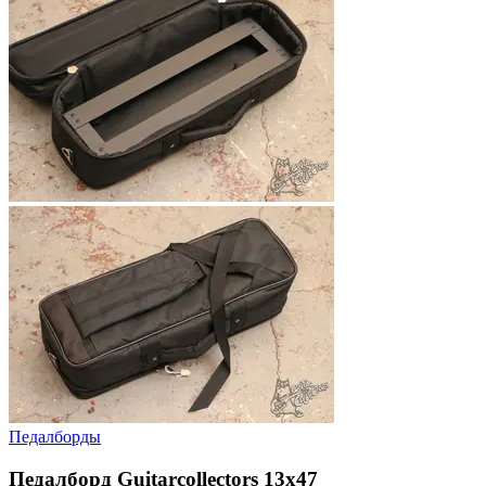
Педалборды
Педалборд Guitarcollectors 13х47