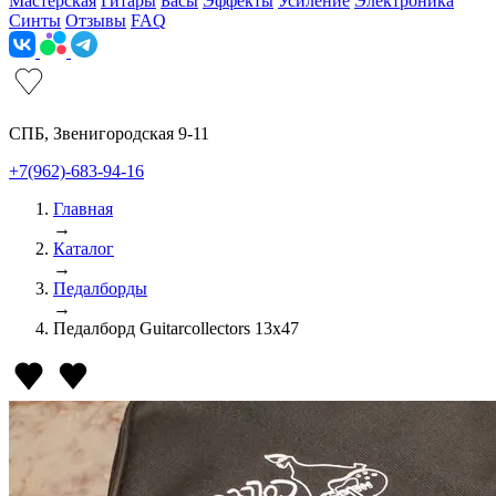
Мастерская
Гитары
Басы
Эффекты
Усиление
Электроника
Синты
Отзывы
FAQ
СПБ, Звенигородская 9-11
+7(962)-683-94-16
Главная
→
Каталог
→
Педалборды
→
Педалборд Guitarcollectors 13х47