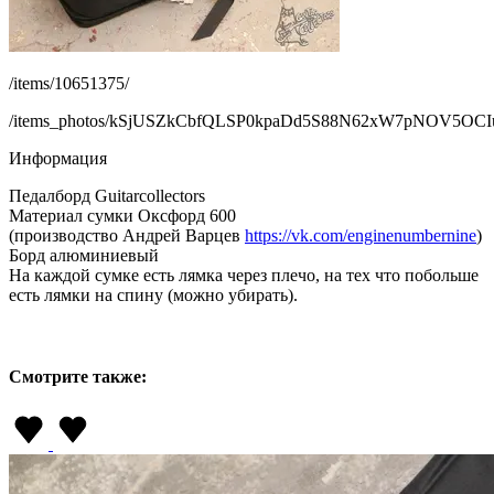
/items/10651375/
/items_photos/kSjUSZkCbfQLSP0kpaDd5S88N62xW7pNOV5OC
Информация
Педалборд Guitarcollectors
Материал сумки Оксфорд 600
(производство Андрей Варцев
https://vk.com/enginenumbernine
)
Борд алюминиевый
На каждой сумке есть лямка через плечо, на тех что побольше
есть лямки на спину (можно убирать).
Смотрите также: