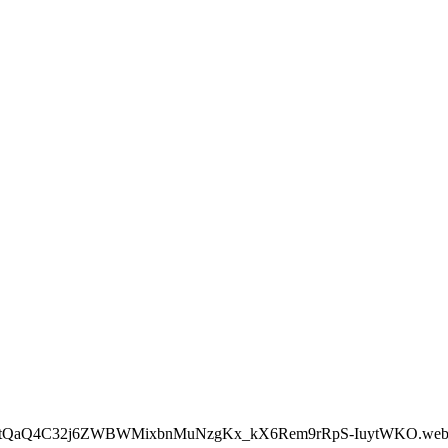
nFq8tQaQ4C32j6ZWBWMixbnMuNzgKx_kX6Rem9rRpS-IuytWKO.we