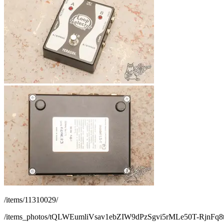
/items/11310029/
/items_photos/tQLWEumliVsav1ebZIW9dPzSgvi5rMLe50T-Rj