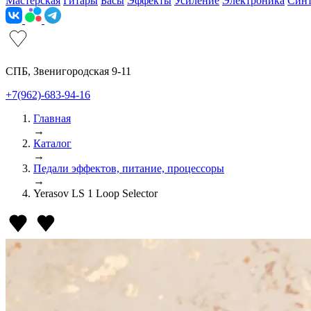
Мастерская
Гитары
Басы
Эффекты
Усиление
Электроника
Син
СПБ, Звенигородская 9-11
+7(962)-683-94-16
Главная
→
Каталог
→
Педали эффектов, питание, процессоры
→
Yerasov LS 1 Loop Selector