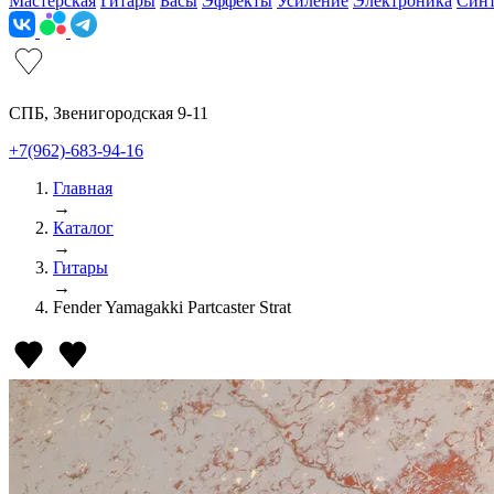
Мастерская
Гитары
Басы
Эффекты
Усиление
Электроника
Син
СПБ, Звенигородская 9-11
+7(962)-683-94-16
Главная
→
Каталог
→
Гитары
→
Fender Yamagakki Partcaster Strat