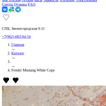
Мастерская
Гитары
Басы
Эффекты
Усиление
Электроника
Синты
Отзывы
FAQ
СПБ, Звенигородская 9-11
+7(962)-683-94-16
Главная
→
Каталог
→
→
Fender Mustang White Copy