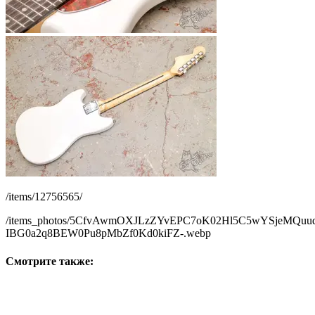
/items/12756565/
/items_photos/5CfvAwmOXJLzZYvEPC7oK02Hl5C5wYSjeMQu
IBG0a2q8BEW0Pu8pMbZf0Kd0kiFZ-.webp
Смотрите также: