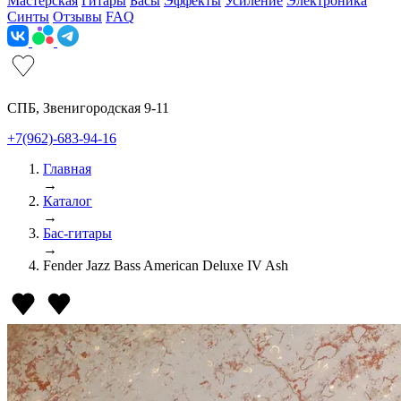
Мастерская
Гитары
Басы
Эффекты
Усиление
Электроника
Синты
Отзывы
FAQ
СПБ, Звенигородская 9-11
+7(962)-683-94-16
Главная
→
Каталог
→
Бас-гитары
→
Fender Jazz Bass American Deluxe IV Ash