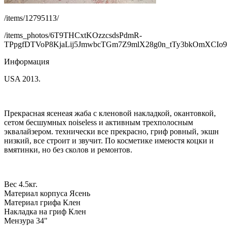
/items/12795113/
/items_photos/6T9THCxtKOzzcsdsPdmR-
TPpgfDTVoP8KjaLij5JmwbcTGm7Z9mlX28g0n_tTy3bkOmXCIo
Информация
USA 2013.
Прекрасная ясенеая жаба с кленовой накладкой, окантовкой,
сетом бесшумных noiseless и активным трехполосным
эквалайзером. технически все прекрасно, гриф ровный, экшн
низкий, все строит и звучит. По косметике имеюстя коцки и
вмятинки, но без сколов и ремонтов.
Вес 4.5кг.
Материал корпуса Ясень
Материал грифа Клен
Накладка на гриф Клен
Мензура 34"