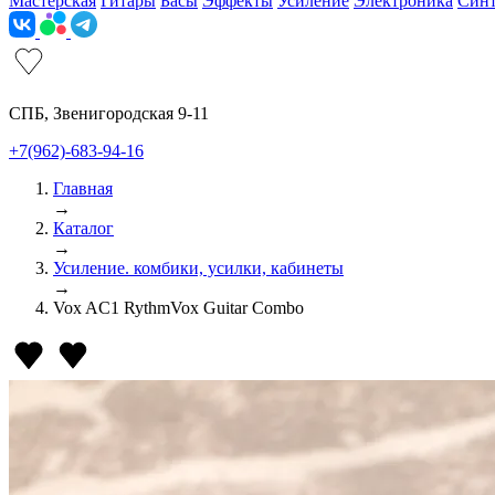
Мастерская
Гитары
Басы
Эффекты
Усиление
Электроника
Син
СПБ, Звенигородская 9-11
+7(962)-683-94-16
Главная
→
Каталог
→
Усиление. комбики, усилки, кабинеты
→
Vox AC1 RythmVox Guitar Combo