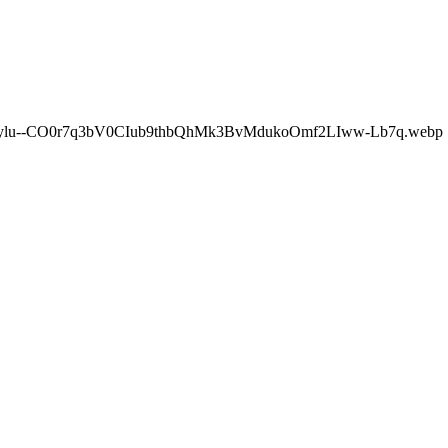
pylu--CO0r7q3bV0CIub9thbQhMk3BvMdukoOmf2LIww-Lb7q.webp