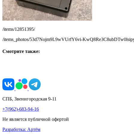
/items/12851395/
/items_photos/53d7Nojm9L9wVUrfY6vi-KwQ8Re3C8ubDTw0lsi
Смотрите также:
СПБ, Звенигородская 9-11
+7(962)-683-94-16
Не является публичной офертой
Разработка: Артём