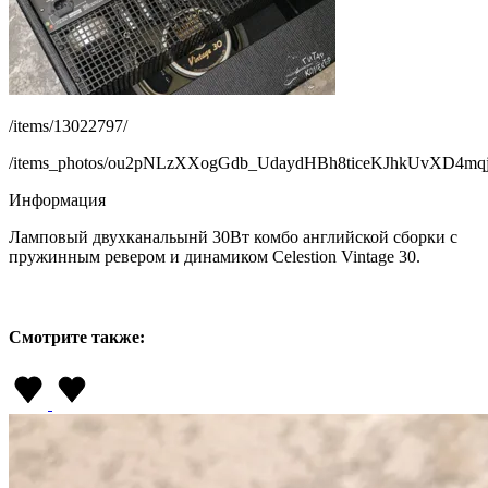
/items/13022797/
/items_photos/ou2pNLzXXogGdb_UdaydHBh8ticeKJhkUvXD
Информация
Ламповый двухканальынй 30Вт комбо английской сборки с
пружинным ревером и динамиком Celestion Vintage 30.
Смотрите также: