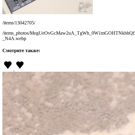
/items/13042705/
/items_photos/MegUeOvGcMaw2uA_TgWh_0W1mGOHTNkbhQfP2
_N4A.webp
Смотрите также: