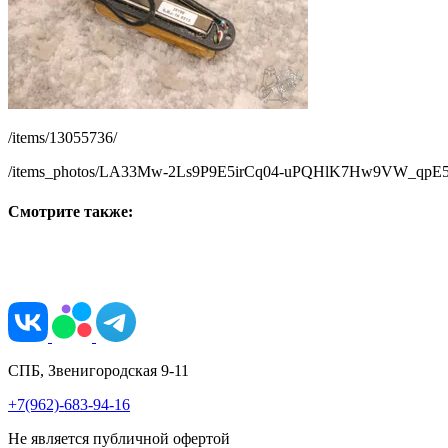
/items/13055736/
/items_photos/LA33Mw-2Ls9P9E5irCq04-uPQHlK7Hw9VW_qp
Смотрите также:
СПБ, Звенигородская 9-11
+7(962)-683-94-16
Не является публичной офертой