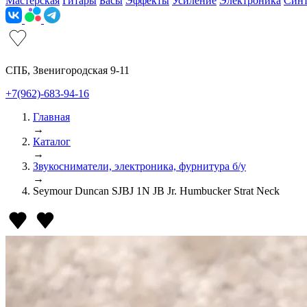
Мастерская
Гитары
Басы
Эффекты
Усиление
Электроника
Син
СПБ, Звенигородская 9-11
+7(962)-683-94-16
Главная
→
Каталог
→
Звукосниматели, электроника, фурнитура б/у
→
Seymour Duncan SJBJ 1N JB Jr. Humbucker Strat Neck