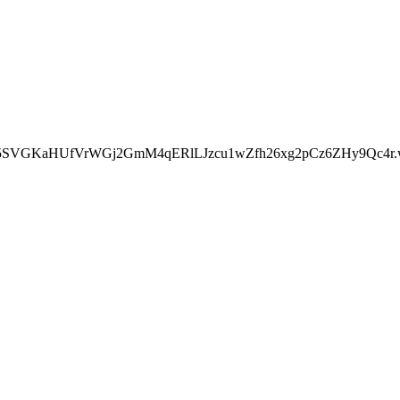
E5SVGKaHUfVrWGj2GmM4qERlLJzcu1wZfh26xg2pCz6ZHy9Qc4r.