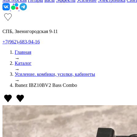
Мастерская
Гитары
Басы
Эффекты
Усиление
Электроника
Син
СПБ, Звенигородская 9-11
+7(962)-683-94-16
Главная
→
Каталог
→
Усиление. комбики, усилки, кабинеты
→
Ibanez IBZ10BV2 Bass Combo