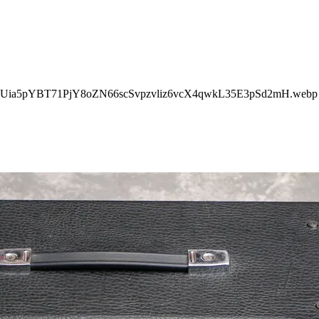
BUia5pYBT71PjY8oZN66scSvpzvliz6vcX4qwkL35E3pSd2mH.webp