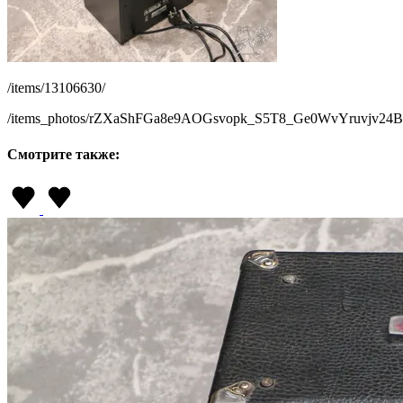
/items/13106630/
/items_photos/rZXaShFGa8e9AOGsvopk_S5T8_Ge0WvYruvjv24
Смотрите также: