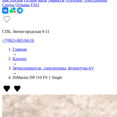
Мастерская
Гитары
Басы
Эффекты
Усиление
Электроника
Синты
Отзывы
FAQ
СПБ, Звенигородская 9-11
+7(962)-683-94-16
Главная
→
Каталог
→
Звукосниматели, электроника, фурнитура б/у
→
DiMarzio DP 110 FS 1 Single