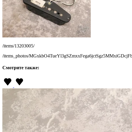
/items/13203005/
/items_photos/MGxkbO4TueYl3gSZmxxFega6jctSgz5MMxiGDcjF
Смотрите также: