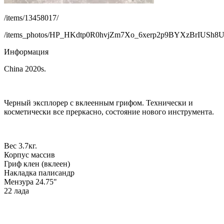
/items/13458017/
/items_photos/HP_HKdtp0R0hvjZm7Xo_6xerp2p9BYXzBrIUSh
Информация
China 2020s.
Черный эксплорер с вклеенным грифом. Технически и
косметически все преркасно, состояние нового инструмента.
Вес 3.7кг.
Корпус массив
Гриф клен (вклеен)
Накладка палисандр
Мензура 24.75"
22 лада