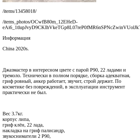
/items/13458018/
/items_photos/OCwfB80m_12EHeD-
eAi6_1tlupJvyD9CKIhVkeTGp8L07reP0fMR6nSPNcZwinVUolJkT
Информация
China 2020s.
Джазмастер в интересном цвете с парой P90, 22 ладами и
тремоло. Технически в полном порядке, сборка адекватная,
гриф ровный, анкер работает, звучит, строй держит. По
косметике без повреждений, в эксплуатации инструмент
практически не был.
Вес 3.7кг.
корпус липа,
гриф клён, 22 лада,
накладка на гриф палисандр,
звукосниматели 2 P90,