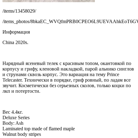
/items/13458029/
/items_photos/8bkaEC_WVQfmPRB0CPEO6L9UEVAAhkEoT6GV
Информация
China 2020s.
Нарядный ясеневый телек с красивым топом, окантовкой по
корпусу и грифу, кленовой накладкой, парой альнико синглов
и струнами сквозь корпус. Это вариация на тему Prince
Telecaster. Технически в порядке, гриф ровный, по ладам все
звучит. Косметически без серьезных сколов, только коцки по
лкп и потертости.
Вес 4.4кг.
Deluxe Series
Body: Ash
Laminated top made of flamed maple
Walnut body stripes