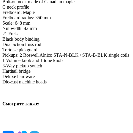
Bolt-on neck made of Canadian maple
C neck profile
Fretboard: Maple
Fretboard radius: 350 mm
Scale: 648 mm
Nut width: 42 mm
21 Frets
Black body binding
Dual action truss rod
Tortoise pickguard
Pickups: 2 Roswell Alnico STA-N-BLK / STA-B-BLK single coils
1 Volume knob and 1 tone knob
3-Way pickup switch
Hardtail bridge
Deluxe hardware
Die-cast machine heads
Смотрите также: