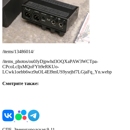
/items/13486014/
/items_photos/ou0JyDjpwhd3OQXaPAW3WCTpa-
CPcoLcIjxMQoFYh9eRKUo-
LCwk1oebb6wz9uOL4El9mUS9ysrjbf7LGjaFq_Yn.webp
Смотрите также:
СПБ, Звенигородская 9-11