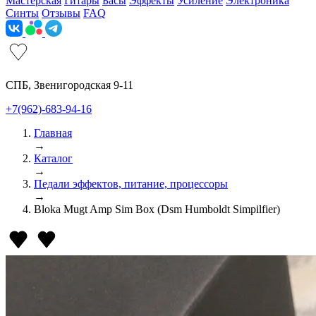
Мастерская
Гитары
Басы
Эффекты
Усиление
Электроника
Синты
Отзывы
FAQ
СПБ, Звенигородская 9-11
+7(962)-683-94-16
Главная
→
Каталог
→
Педали эффектов, питание, процессоры
→
Bloka Mugt Amp Sim Box (Dsm Humboldt Simpilfier)