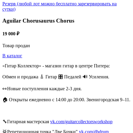
Резерв (любой лот можно бесплатно зарезервировать на
сутки)
Aguilar Chorusaurus Chorus
19 000 ₽
Товар продан
В каталог
«Гитар Коллектор» - магазин гитар в центре Питера:
Обмен и продажа 🎸 Гитар 🎛 Педалей 🔊 Усиления.
👀Новые поступления каждые 2-3 дня.
🏠 Открыты ежедневно с 14:00 до 20:00. Звенигородская 9–11.
🔧Гитарная мастерская
vk.com/guitarcollectorsworkshop
🥁Репетиционная точка "Две Бочки"
vk.com/dbdrum