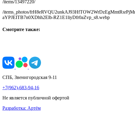
/items/13497220/
/items_photos/frH8eRVQU2unkAJ93HfTOW2WrDzEgMmtRsrPjM
aYPJEITB7n0XDhh2Elb-RZ1E1liyDfr0aZvp_s8.webp
Смотрите также:
СПБ, Звенигородская 9-11
+7(962)-683-94-16
Не является публичной офертой
Разработка: Артём