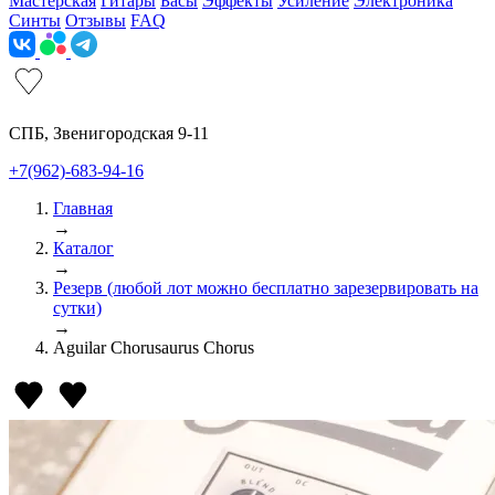
Мастерская
Гитары
Басы
Эффекты
Усиление
Электроника
Синты
Отзывы
FAQ
СПБ, Звенигородская 9-11
+7(962)-683-94-16
Главная
→
Каталог
→
Резерв (любой лот можно бесплатно зарезервировать на
сутки)
→
Aguilar Chorusaurus Chorus