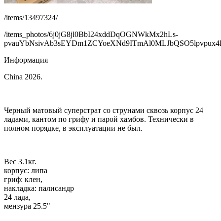
/items/13497324/
/items_photos/6j0jG8jl0BbI24xddDqOGNWkMx2hLs-
pvauYbNsivAb3sEYDm1ZCYoeXNd9ITmAl0MLJbQSO5lpvpux4l
Информация
China 2026.
Черный матовый суперстрат со струнами сквозь корпус 24
ладами, кантом по грифу и парой хамбов. Технически в
полном порядке, в эксплуатации не был.
Вес 3.1кг.
корпус: липа
гриф: клен,
накладка: палисандр
24 лада,
мензура 25.5"