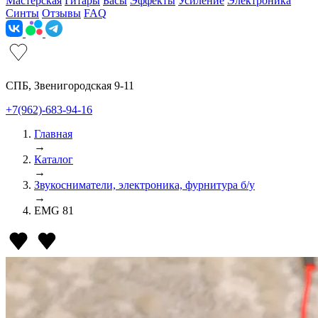
Мастерская
Гитары
Басы
Эффекты
Усиление
Электроника
Синты
Отзывы
FAQ
СПБ, Звенигородская 9-11
+7(962)-683-94-16
Главная
→
Каталог
→
Звукосниматели, электроника, фурнитура б/у
→
EMG 81