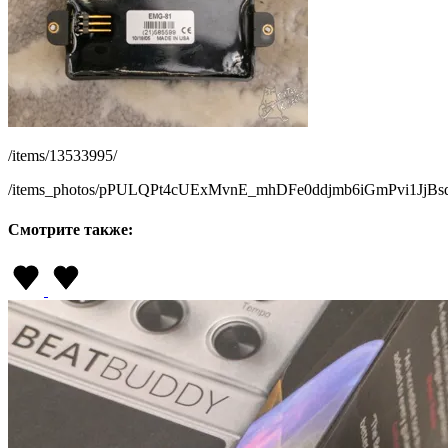
/items/13533995/
/items_photos/pPULQPt4cUExMvnE_mhDFe0ddjmb6iGmPvi1J
Смотрите также: