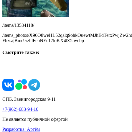
/items/13534118/
/items_photos/X96O8weHL52qalq9ohkOuewtMJhEdTerxPwjZw2h6
FhzsajBmc9rzhlFepNEc17loKX4lZ5.webp
Смотрите также:
СПБ, Звенигородская 9-11
+7(962)-683-94-16
Не является публичной офертой
Разработка: Артём