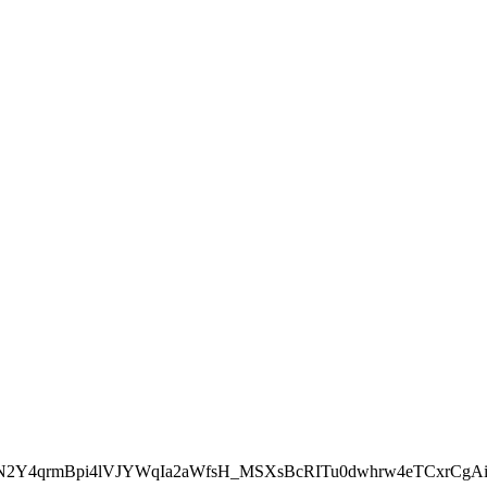
N2Y4qrmBpi4lVJYWqIa2aWfsH_MSXsBcRITu0dwhrw4eTCxrCgAi