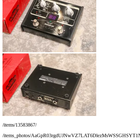
/items/13583867/
/items_photos/AaGpR03rgdUJNwVZ7LAT6DlezMsWSSGHSYT1