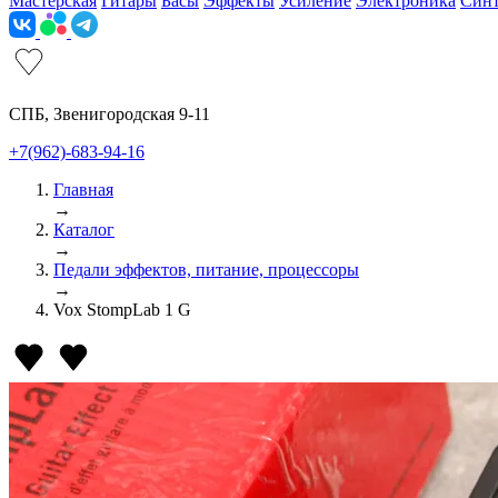
Мастерская
Гитары
Басы
Эффекты
Усиление
Электроника
Син
СПБ, Звенигородская 9-11
+7(962)-683-94-16
Главная
→
Каталог
→
Педали эффектов, питание, процессоры
→
Vox StompLab 1 G