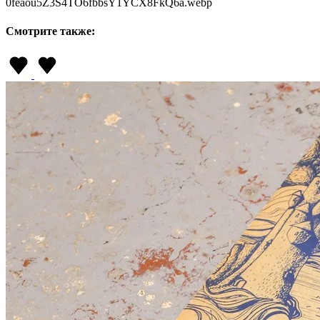
0feaou5Z3S4TO6fbbsY1YCX8FkQ6a.webp
Смотрите также: