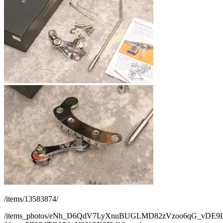
/items/13583874/
/items_photos/eNh_D6QdV7LyXnuBUGLMD82zVzoo6qG_vDE9