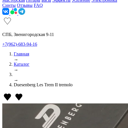
Мастерская
Гитары
Басы
Эффекты
Усиление
Электроника
Синты
Отзывы
FAQ
СПБ, Звенигородская 9-11
+7(962)-683-94-16
Главная
→
Каталог
→
→
Duesenberg Les Trem II tremolo