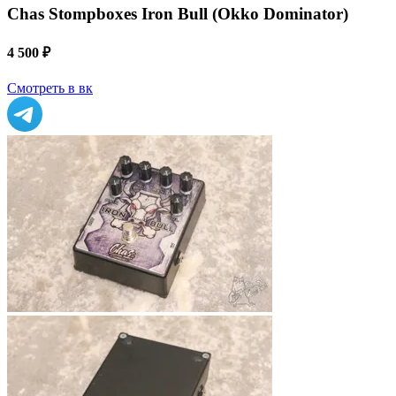
Chas Stompboxes Iron Bull (Okkо Dominаtоr)
4 500 ₽
Смотреть в вк