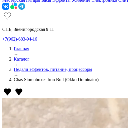
Мастерская
Гитары
Басы
Эффекты
Усиление
Электроника
Син
СПБ, Звенигородская 9-11
+7(962)-683-94-16
Главная
→
Каталог
→
Педали эффектов, питание, процессоры
→
Chas Stompboxes Iron Bull (Okkо Dominаtоr)