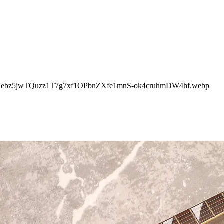
Bviebz5jwTQuzz1T7g7xf1OPbnZXfe1mnS-ok4cruhmDW4hf.webp