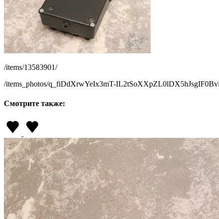
/items/13583901/
/items_photos/q_fiDdXrwYeIx3mT-IL2tSoXXpZL0lDX5hJsgIF0
Смотрите также: