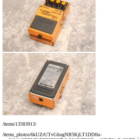
/items/13583913/
/items_photos/6kUZrUTvGhogNB5KjLT1DD0u-