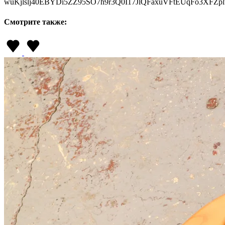
wuKjlslj40EBYDi5ZZ95SO7h9r3Q0I17JlQFaxuVFtEUqFo3XFZp
Смотрите также: