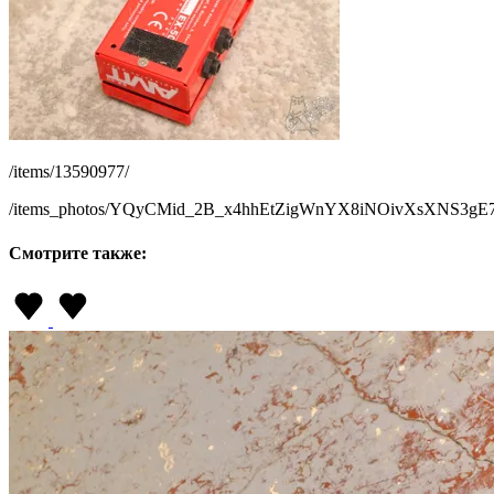
/items/13590977/
/items_photos/YQyCMid_2B_x4hhEtZigWnYX8iNOivXsXNS3g
Смотрите также: