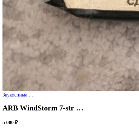
Звукоснима …
ARB WindStorm 7-str …
5 000 ₽