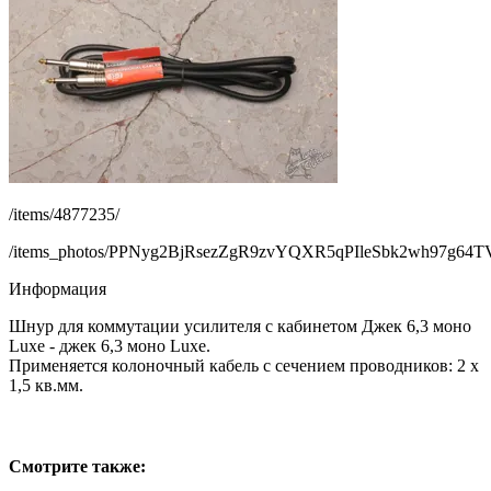
/items/4877235/
/items_photos/PPNyg2BjRsezZgR9zvYQXR5qPIleSbk2wh97g
Информация
Шнур для коммутации усилителя с кабинетом Джек 6,3 моно
Luxe - джек 6,3 моно Luxe.
Применяется колоночный кабель с сечением проводников: 2 x
1,5 кв.мм.
Смотрите также: