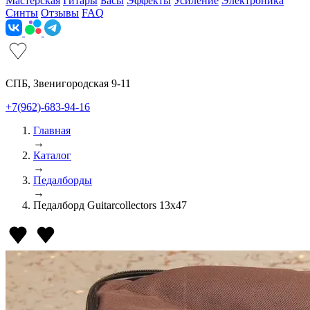
Мастерская
Гитары
Басы
Эффекты
Усиление
Электроника
Синты
Отзывы
FAQ
СПБ, Звенигородская 9-11
+7(962)-683-94-16
Главная
→
Каталог
→
Педалборды
→
Педалборд Guitarcollectors 13х47