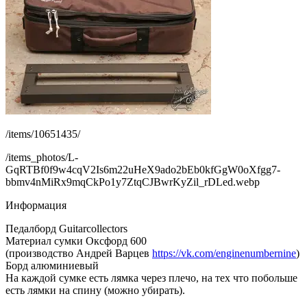
/items/10651435/
/items_photos/L-
GqRTBf0f9w4cqV2Is6m22uHeX9ado2bEb0kfGgW0oXfgg7-
bbmv4nMiRx9mqCkPo1y7ZtqCJBwrKyZil_rDLed.webp
Информация
Педалборд Guitarcollectors
Материал сумки Оксфорд 600
(производство Андрей Варцев
https://vk.com/enginenumbernine
)
Борд алюминиевый
На каждой сумке есть лямка через плечо, на тех что побольше
есть лямки на спину (можно убирать).