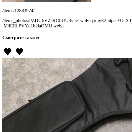
/items/12883974/
/items_photos/PZDU6VZsRCPUU3vne1waFeq5myE2n4pasFUaXTE
iMdERhPVYd1b2laOMU.webp
Смотрите также: