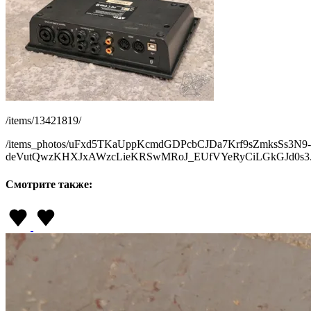
/items/13421819/
/items_photos/uFxd5TKaUppKcmdGDPcbCJDa7Krf9sZmksSs3N9-
deVutQwzKHXJxAWzcLieKRSwMRoJ_EUfVYeRyCiLGkGJd0s3
Смотрите также: